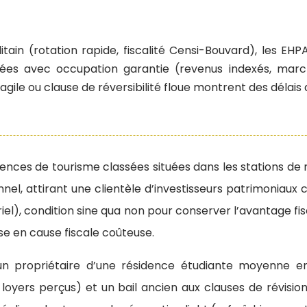
ain (rotation rapide, fiscalité Censi-Bouvard), les EHP
ssées avec occupation garantie (revenus indexés, marc
agile ou clause de réversibilité floue montrent des déla
ces de tourisme classées situées dans les stations de mon
el, attirant une clientèle d’investisseurs patrimoniaux c
tériel), condition sine qua non pour conserver l’avantage 
se en cause fiscale coûteuse.
 un propriétaire d’une résidence étudiante moyenne e
oyers perçus) et un bail ancien aux clauses de révision