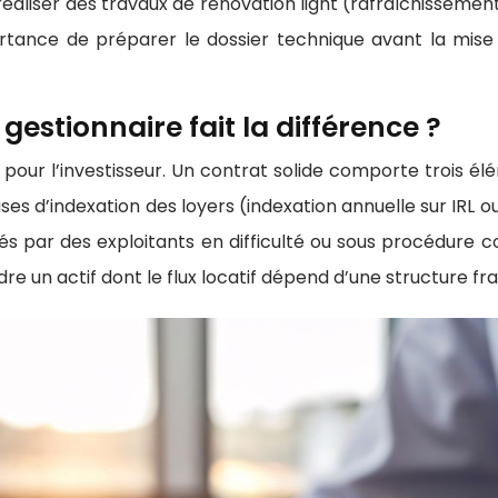
t réaliser des travaux de rénovation light (rafraîchissem
mportance de préparer le dossier technique avant la m
 gestionnaire fait la différence ?
 pour l’investisseur. Un contrat solide comporte trois él
auses d’indexation des loyers (indexation annuelle sur IRL ou
és par des exploitants en difficulté ou sous procédure col
e un actif dont le flux locatif dépend d’une structure fra