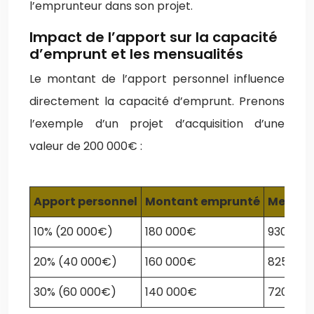
l’emprunteur dans son projet.
Impact de l’apport sur la capacité
d’emprunt et les mensualités
Le montant de l’apport personnel influence
directement la capacité d’emprunt. Prenons
l’exemple d’un projet d’acquisition d’une
valeur de 200 000€ :
Apport personnel
Montant emprunté
Mensua
10% (20 000€)
180 000€
930€
20% (40 000€)
160 000€
825€
30% (60 000€)
140 000€
720€