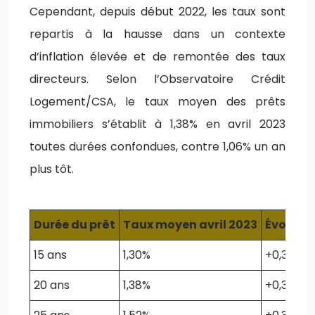
Cependant, depuis début 2022, les taux sont
repartis à la hausse dans un contexte
d’inflation élevée et de remontée des taux
directeurs. Selon l’Observatoire Crédit
Logement/CSA, le taux moyen des prêts
immobiliers s’établit à 1,38% en avril 2023
toutes durées confondues, contre 1,06% un an
plus tôt.
Durée du prêt
Taux moyen avril 2023
Évolutio
15 ans
1,30%
+0,35%
20 ans
1,38%
+0,32%